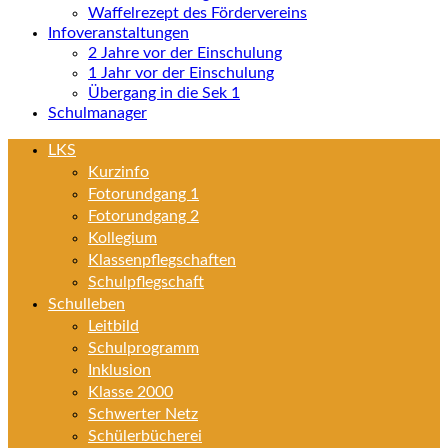
Waffelrezept des Fördervereins
Infoveranstaltungen
2 Jahre vor der Einschulung
1 Jahr vor der Einschulung
Übergang in die Sek 1
Schulmanager
LKS
Kurzinfo
Fotorundgang 1
Fotorundgang 2
Kollegium
Klassenpflegschaften
Schulpflegschaft
Schulleben
Leitbild
Schulprogramm
Inklusion
Klasse 2000
Schwerter Netz
Schülerbücherei