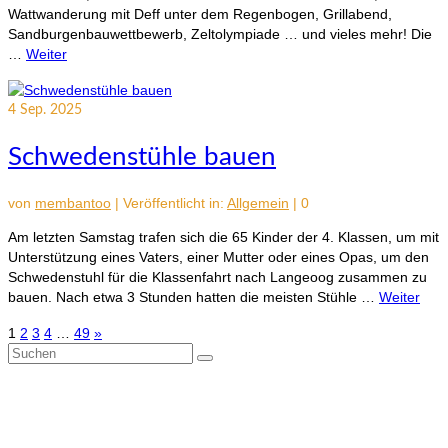
Wattwanderung mit Deff unter dem Regenbogen, Grillabend,
Sandburgenbauwettbewerb, Zeltolympiade … und vieles mehr! Die
…
Weiter
4
Sep. 2025
Schwedenstühle bauen
von
membantoo
|
Veröffentlicht in:
Allgemein
|
0
Am letzten Samstag trafen sich die 65 Kinder der 4. Klassen, um mit
Unterstützung eines Vaters, einer Mutter oder eines Opas, um den
Schwedenstuhl für die Klassenfahrt nach Langeoog zusammen zu
bauen. Nach etwa 3 Stunden hatten die meisten Stühle …
Weiter
Seitennummerierung
1
2
3
4
…
49
»
Suchen
der
nach:
Beiträge