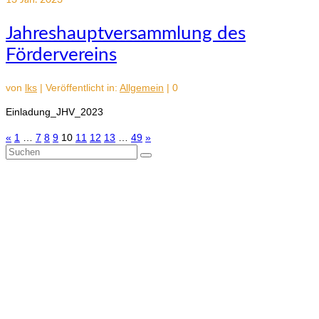
13
Jan. 2023
Jahreshauptversammlung des
Fördervereins
von
lks
|
Veröffentlicht in:
Allgemein
|
0
Einladung_JHV_2023
Seitennummerierung
«
1
…
7
8
9
10
11
12
13
…
49
»
Suchen
der
nach:
Beiträge