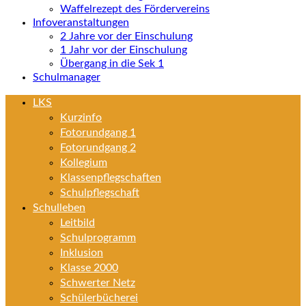
Waffelrezept des Fördervereins
Infoveranstaltungen
2 Jahre vor der Einschulung
1 Jahr vor der Einschulung
Übergang in die Sek 1
Schulmanager
LKS
Kurzinfo
Fotorundgang 1
Fotorundgang 2
Kollegium
Klassenpflegschaften
Schulpflegschaft
Schulleben
Leitbild
Schulprogramm
Inklusion
Klasse 2000
Schwerter Netz
Schülerbücherei