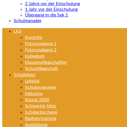
2 Jahre vor der Einschulung
1 Jahr vor der Einschulung
Übergang in die Sek 1
Schulmanager
LKS
Kurzinfo
Fotorundgang 1
Fotorundgang 2
Kollegium
Klassenpflegschaften
Schulpflegschaft
Schulleben
Leitbild
Schulprogramm
Inklusion
Klasse 2000
Schwerter Netz
Schülerbücherei
Radfahrtraining
Ausbildung