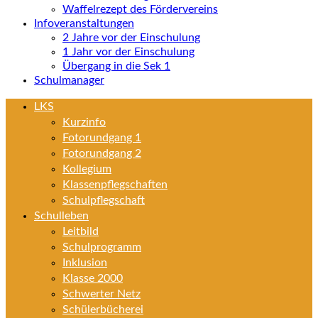
Waffelrezept des Fördervereins
Infoveranstaltungen
2 Jahre vor der Einschulung
1 Jahr vor der Einschulung
Übergang in die Sek 1
Schulmanager
LKS
Kurzinfo
Fotorundgang 1
Fotorundgang 2
Kollegium
Klassenpflegschaften
Schulpflegschaft
Schulleben
Leitbild
Schulprogramm
Inklusion
Klasse 2000
Schwerter Netz
Schülerbücherei