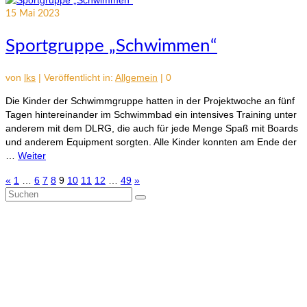
15
Mai 2023
Sportgruppe „Schwimmen“
von
lks
|
Veröffentlicht in:
Allgemein
|
0
Die Kinder der Schwimmgruppe hatten in der Projektwoche an fünf
Tagen hintereinander im Schwimmbad ein intensives Training unter
anderem mit dem DLRG, die auch für jede Menge Spaß mit Boards
und anderem Equipment sorgten. Alle Kinder konnten am Ende der
…
Weiter
Seitennummerierung
«
1
…
6
7
8
9
10
11
12
…
49
»
Suchen
der
nach:
Beiträge