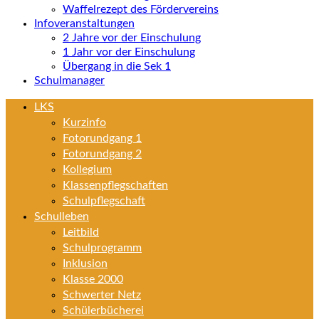
Waffelrezept des Fördervereins
Infoveranstaltungen
2 Jahre vor der Einschulung
1 Jahr vor der Einschulung
Übergang in die Sek 1
Schulmanager
LKS
Kurzinfo
Fotorundgang 1
Fotorundgang 2
Kollegium
Klassenpflegschaften
Schulpflegschaft
Schulleben
Leitbild
Schulprogramm
Inklusion
Klasse 2000
Schwerter Netz
Schülerbücherei