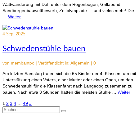
Wattwanderung mit Deff unter dem Regenbogen, Grillabend,
Sandburgenbauwettbewerb, Zeltolympiade … und vieles mehr! Die
…
Weiter
4
Sep. 2025
Schwedenstühle bauen
von
membantoo
|
Veröffentlicht in:
Allgemein
|
0
Am letzten Samstag trafen sich die 65 Kinder der 4. Klassen, um mit
Unterstützung eines Vaters, einer Mutter oder eines Opas, um den
Schwedenstuhl für die Klassenfahrt nach Langeoog zusammen zu
bauen. Nach etwa 3 Stunden hatten die meisten Stühle …
Weiter
Seitennummerierung
1
2
3
4
…
49
»
Suchen
der
nach:
Beiträge