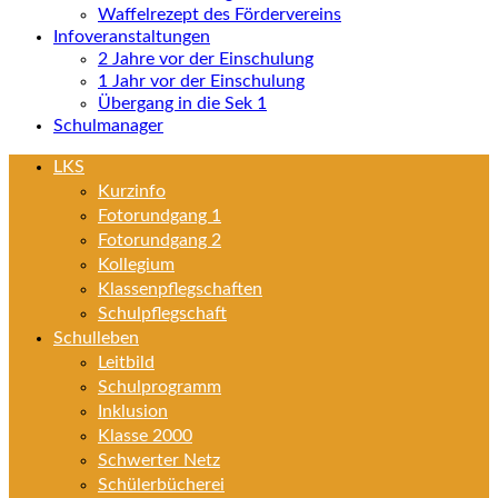
Waffelrezept des Fördervereins
Infoveranstaltungen
2 Jahre vor der Einschulung
1 Jahr vor der Einschulung
Übergang in die Sek 1
Schulmanager
LKS
Kurzinfo
Fotorundgang 1
Fotorundgang 2
Kollegium
Klassenpflegschaften
Schulpflegschaft
Schulleben
Leitbild
Schulprogramm
Inklusion
Klasse 2000
Schwerter Netz
Schülerbücherei