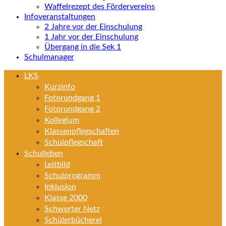
Waffelrezept des Fördervereins
Infoveranstaltungen
2 Jahre vor der Einschulung
1 Jahr vor der Einschulung
Übergang in die Sek 1
Schulmanager
LKS
Kurzinfo
Fotorundgang 1
Fotorundgang 2
Kollegium
Klassenpflegschaften
Schulpflegschaft
Schulleben
Leitbild
Schulprogramm
Inklusion
Klasse 2000
Schwerter Netz
Schülerbücherei