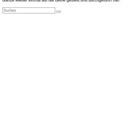
Ganze wieder einmal auf die Beine gestellt und durchgeführt hat!
Suchen
nach: