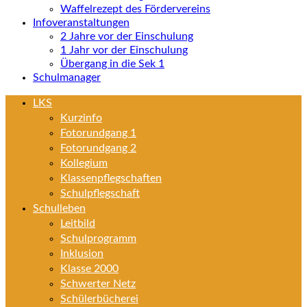
Waffelrezept des Fördervereins
Infoveranstaltungen
2 Jahre vor der Einschulung
1 Jahr vor der Einschulung
Übergang in die Sek 1
Schulmanager
LKS
Kurzinfo
Fotorundgang 1
Fotorundgang 2
Kollegium
Klassenpflegschaften
Schulpflegschaft
Schulleben
Leitbild
Schulprogramm
Inklusion
Klasse 2000
Schwerter Netz
Schülerbücherei