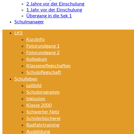
2 Jahre vor der Einschulung
1 Jahr vor der Einschulung
Übergang in die Sek 1
Schulmanager
LKS
Kurzinfo
Fotorundgang 1
Fotorundgang 2
Kollegium
Klassenpflegschaften
Schulpflegschaft
Schulleben
Leitbild
Schulprogramm
Inklusion
Klasse 2000
Schwerter Netz
Schülerbücherei
Radfahrtraining
Ausbildung