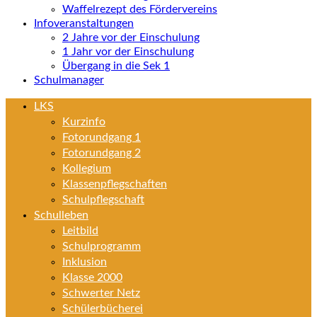
Waffelrezept des Fördervereins
Infoveranstaltungen
2 Jahre vor der Einschulung
1 Jahr vor der Einschulung
Übergang in die Sek 1
Schulmanager
LKS
Kurzinfo
Fotorundgang 1
Fotorundgang 2
Kollegium
Klassenpflegschaften
Schulpflegschaft
Schulleben
Leitbild
Schulprogramm
Inklusion
Klasse 2000
Schwerter Netz
Schülerbücherei