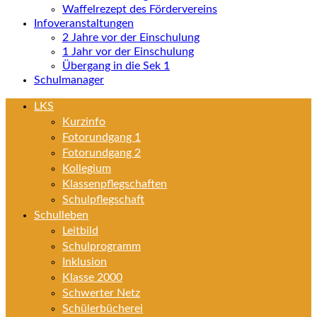
Waffelrezept des Fördervereins
Infoveranstaltungen
2 Jahre vor der Einschulung
1 Jahr vor der Einschulung
Übergang in die Sek 1
Schulmanager
LKS
Kurzinfo
Fotorundgang 1
Fotorundgang 2
Kollegium
Klassenpflegschaften
Schulpflegschaft
Schulleben
Leitbild
Schulprogramm
Inklusion
Klasse 2000
Schwerter Netz
Schülerbücherei