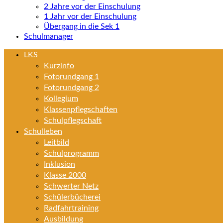
2 Jahre vor der Einschulung
1 Jahr vor der Einschulung
Übergang in die Sek 1
Schulmanager
LKS
Kurzinfo
Fotorundgang 1
Fotorundgang 2
Kollegium
Klassenpflegschaften
Schulpflegschaft
Schulleben
Leitbild
Schulprogramm
Inklusion
Klasse 2000
Schwerter Netz
Schülerbücherei
Radfahrtraining
Ausbildung