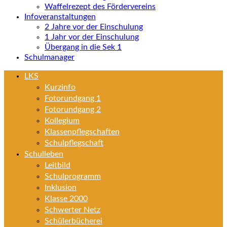
Waffelrezept des Fördervereins
Infoveranstaltungen
2 Jahre vor der Einschulung
1 Jahr vor der Einschulung
Übergang in die Sek 1
Schulmanager
LKS
Kurzinfo
Fotorundgang 1
Fotorundgang 2
Kollegium
Klassenpflegschaften
Schulpflegschaft
Schulleben
Leitbild
Schulprogramm
Inklusion
Klasse 2000
Schwerter Netz
Schülerbücherei