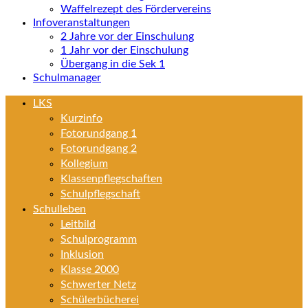
Waffelrezept des Fördervereins
Infoveranstaltungen
2 Jahre vor der Einschulung
1 Jahr vor der Einschulung
Übergang in die Sek 1
Schulmanager
LKS
Kurzinfo
Fotorundgang 1
Fotorundgang 2
Kollegium
Klassenpflegschaften
Schulpflegschaft
Schulleben
Leitbild
Schulprogramm
Inklusion
Klasse 2000
Schwerter Netz
Schülerbücherei