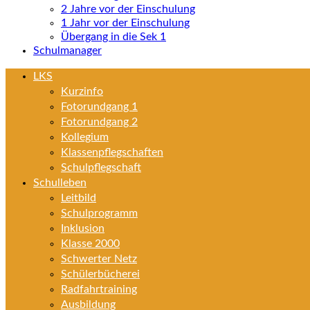
2 Jahre vor der Einschulung
1 Jahr vor der Einschulung
Übergang in die Sek 1
Schulmanager
LKS
Kurzinfo
Fotorundgang 1
Fotorundgang 2
Kollegium
Klassenpflegschaften
Schulpflegschaft
Schulleben
Leitbild
Schulprogramm
Inklusion
Klasse 2000
Schwerter Netz
Schülerbücherei
Radfahrtraining
Ausbildung