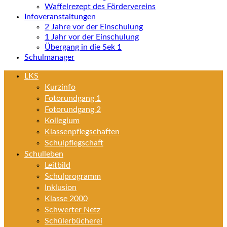
Waffelrezept des Fördervereins
Infoveranstaltungen
2 Jahre vor der Einschulung
1 Jahr vor der Einschulung
Übergang in die Sek 1
Schulmanager
LKS
Kurzinfo
Fotorundgang 1
Fotorundgang 2
Kollegium
Klassenpflegschaften
Schulpflegschaft
Schulleben
Leitbild
Schulprogramm
Inklusion
Klasse 2000
Schwerter Netz
Schülerbücherei