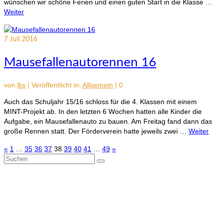
wünschen wir schöne Ferien und einen guten Start in die Klasse …
Weiter
7
Juli 2016
Mausefallenautorennen 16
von
lks
|
Veröffentlicht in:
Allgemein
|
0
Auch das Schuljahr 15/16 schloss für die 4. Klassen mit einem
MINT-Projekt ab. In den letzten 6 Wochen hatten alle Kinder die
Aufgabe, ein Mausefallenauto zu bauen. Am Freitag fand dann das
große Rennen statt. Der Förderverein hatte jeweils zwei …
Weiter
Seitennummerierung
«
1
…
35
36
37
38
39
40
41
…
49
»
Suchen
der
nach:
Beiträge