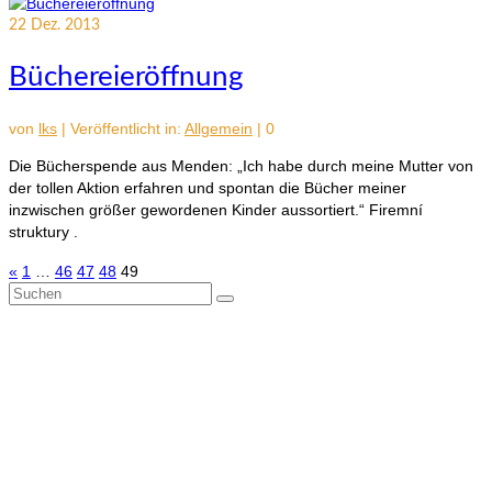
22
Dez. 2013
Büchereieröffnung
von
lks
|
Veröffentlicht in:
Allgemein
|
0
Die Bücherspende aus Menden: „Ich habe durch meine Mutter von
der tollen Aktion erfahren und spontan die Bücher meiner
inzwischen größer gewordenen Kinder aussortiert.“ Firemní
struktury .
Seitennummerierung
«
1
…
46
47
48
49
Suchen
der
nach:
Beiträge