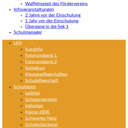
Waffelrezept des Fördervereins
Infoveranstaltungen
2 Jahre vor der Einschulung
1 Jahr vor der Einschulung
Übergang in die Sek 1
Schulmanager
LKS
Kurzinfo
Fotorundgang 1
Fotorundgang 2
Kollegium
Klassenpflegschaften
Schulpflegschaft
Schulleben
Leitbild
Schulprogramm
Inklusion
Klasse 2000
Schwerter Netz
Schülerbücherei