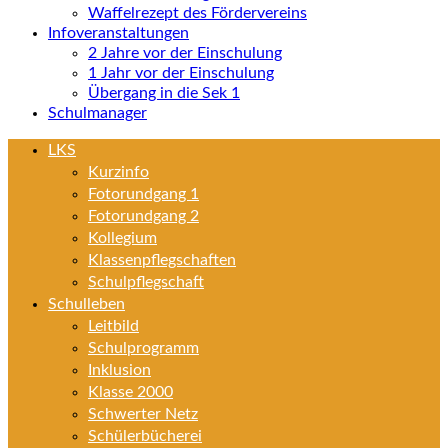
Waffelrezept des Fördervereins
Infoveranstaltungen
2 Jahre vor der Einschulung
1 Jahr vor der Einschulung
Übergang in die Sek 1
Schulmanager
LKS
Kurzinfo
Fotorundgang 1
Fotorundgang 2
Kollegium
Klassenpflegschaften
Schulpflegschaft
Schulleben
Leitbild
Schulprogramm
Inklusion
Klasse 2000
Schwerter Netz
Schülerbücherei