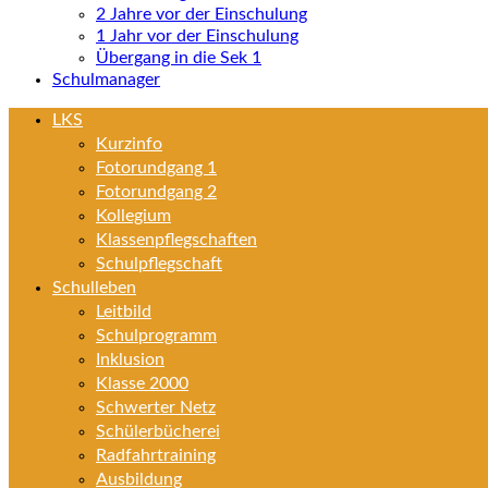
2 Jahre vor der Einschulung
1 Jahr vor der Einschulung
Übergang in die Sek 1
Schulmanager
LKS
Kurzinfo
Fotorundgang 1
Fotorundgang 2
Kollegium
Klassenpflegschaften
Schulpflegschaft
Schulleben
Leitbild
Schulprogramm
Inklusion
Klasse 2000
Schwerter Netz
Schülerbücherei
Radfahrtraining
Ausbildung